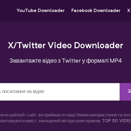
YouTube Downloader
Facebook Downloader
X
X/Twitter Video Downloader
Завантажте відео з Twitter у форматі MP4
З
ючи цей веб-сайт, ви приймаєте наші Умови використання та пог
вантажувати вміст, захищений авторським правом.
TOP 50 VIDE