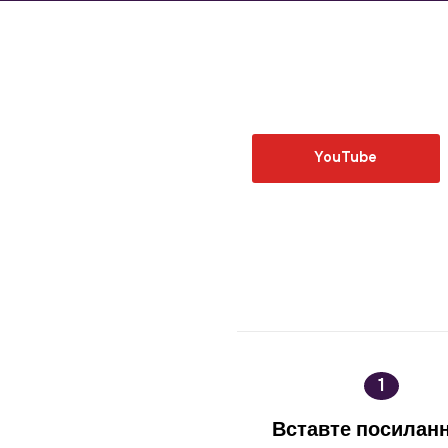
YouTube
1
Вставте посиланн