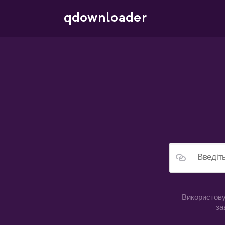
qdownloader
Використову
за