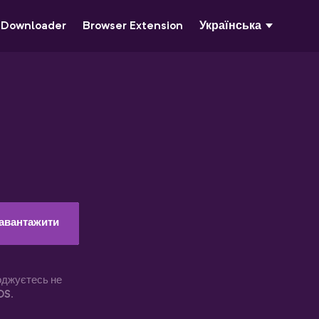
 Downloader
Browser Extension
Українська‬
авантажити
оджуєтесь не
OS
.