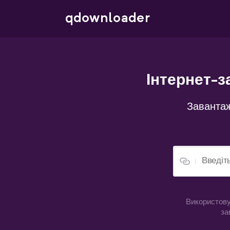
qdownloader
Інтернет-з
Завантаж
Використову
за