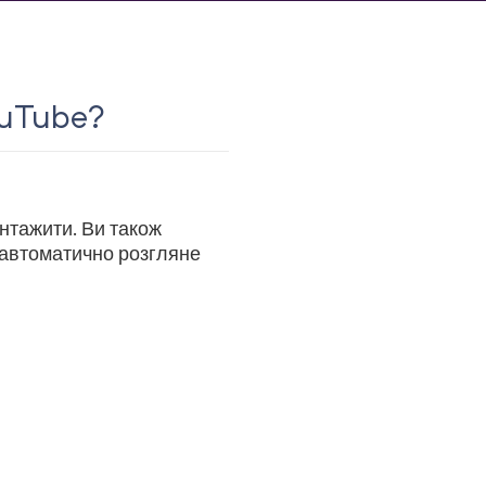
ouTube?
антажити. Ви також
r автоматично розгляне