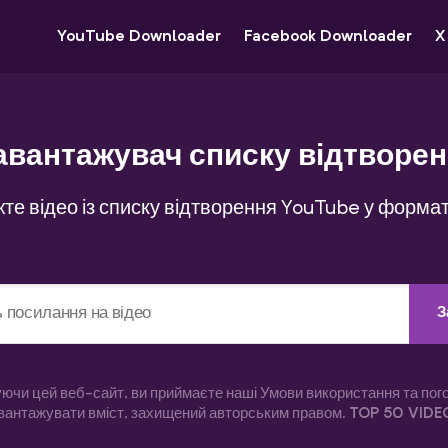
YouTube Downloader
Facebook Downloader
X
авантажувач списку відтворе
те відео із списку відтворення YouTube у форма
З
ючи цей веб-сайт, ви приймаєте наші Умови використання та пог
вантажувати вміст, захищений авторським правом.
TOP 50 VIDE