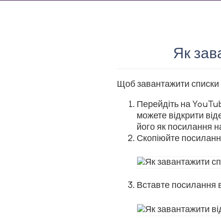
Як зав
Щоб завантажити списки в
Перейдіть на YouTub
можете відкрити від
його як посилання н
Скопіюйте посилання
Вставте посилання в