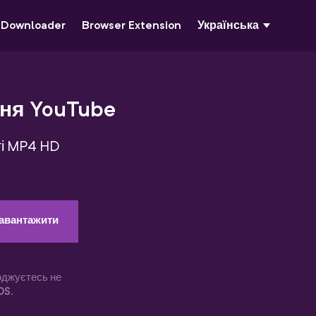
 Downloader
Browser Extension
Українська‬
ння YouTube
ті MP4 HD
авантажити
оджуєтесь не
OS
.