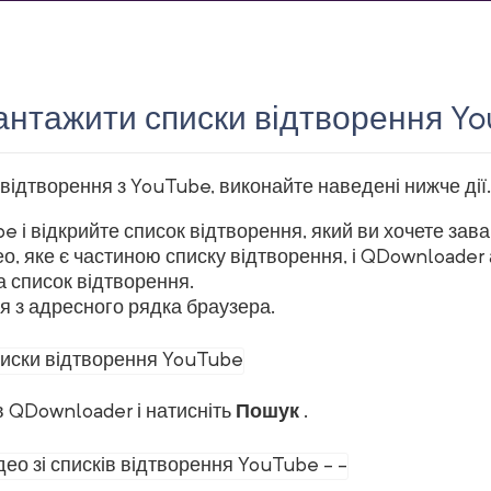
антажити списки відтворення Y
ідтворення з YouTube, виконайте наведені нижче дії.
e і відкрийте список відтворення, який ви хочете зав
ео, яке є частиною списку відтворення, і QDownloade
а список відтворення.
 з адресного рядка браузера.
 QDownloader і натисніть
Пошук
.