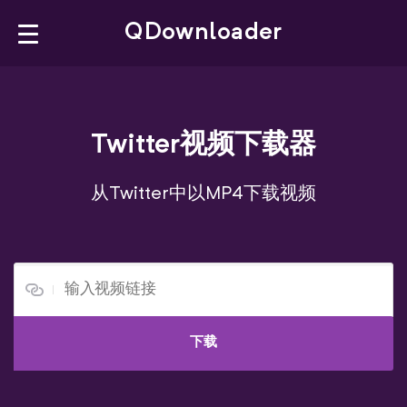
×
QDownloader
QDownloader
YouTube Downloader
Twitter视频下载器
YouTube to MP4
从Twitter中以MP4下载视频
YouTube Playlist
Facebook Downloader
X Downloader
下载
简体中文