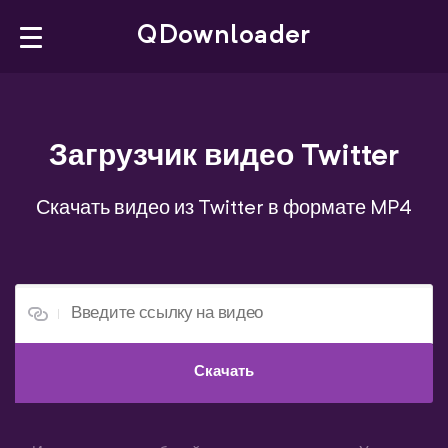
×
QDownloader
QDownloader
Загрузчик видео Twitter
Bookmarklet
YouTube Downloader
Скачать видео из Twitter в формате MP4
Facebook Downloader
Instagram Downloader
Русский
Скачать