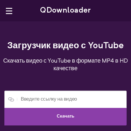
×
QDownloader
QDownloader
Загрузчик видео с YouTube
YouTube Downloader
YouTube to MP4
Скачать видео с YouTube в формате MP4 в HD
качестве
YouTube Playlist
Facebook Downloader
X Downloader
Скачать
Русский