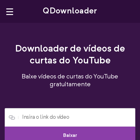
×
QDownloader
QDownloader
Downloader de vídeos de
Bookmarklet
curtas do YouTube
Browser Extension
Baixe vídeos de curtas do YouTube
YouTube Downloader
gratuitamente
Facebook Downloader
X Downloader
Português
Baixar