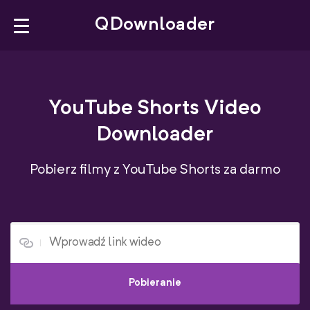
×
QDownloader
QDownloader
YouTube Shorts Video
Bookmarklet
Downloader
Browser Extension
Pobierz filmy z YouTube Shorts za darmo
YouTube Downloader
Facebook Downloader
X Downloader
Pobieranie
Polski‎