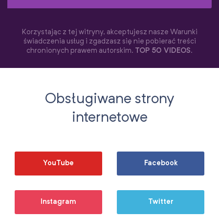
Korzystając z tej witryny, akceptujesz nasze Warunki
świadczenia usług i zgadzasz się nie pobierać treści
chronionych prawem autorskim.
TOP 50 VIDEOS
.
Obsługiwane strony
internetowe
YouTube
Facebook
Instagram
Twitter