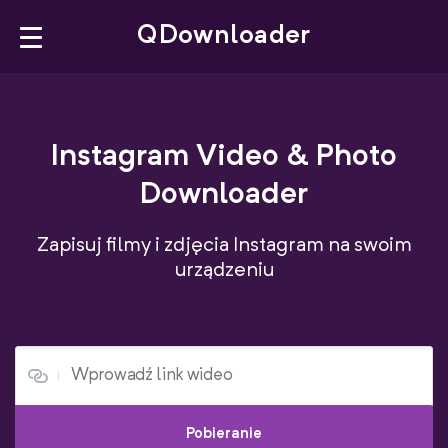
×
QDownloader
QDownloader
Instagram Video & Photo
Bookmarklet
Downloader
YouTube Downloader
Zapisuj filmy i zdjęcia Instagram na swoim
Facebook Downloader
urządzeniu
Instagram Downloader
Polski‎
Pobieranie